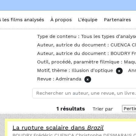
s les films analysés
À propos
L'équipe
Partenaires
Type de contenu : Tous les types d'analys
Auteur, autrice du document : CUENCA C
Auteur, autrice du document : BOUDRY Fr
Outil, procédé, paramètre filmique : Maq
Motif, thème : Illusion d'optique
Ann
x
Revue : Admiranda
x
1 résultats
Trier par
La rupture scalaire dans
Brazil
BOUDRY Frédéric CUENCA Christophe DESMARAIS Ol