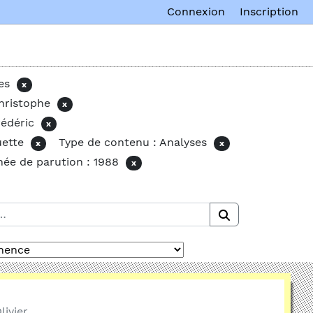
Connexion
Inscription
es
x
hristophe
x
édéric
x
uette
Type de contenu : Analyses
x
x
ée de parution : 1988
x
ivier