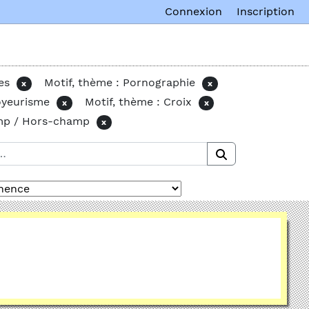
Connexion
Inscription
es
Motif, thème : Pornographie
x
x
oyeurisme
Motif, thème : Croix
x
x
amp / Hors-champ
x