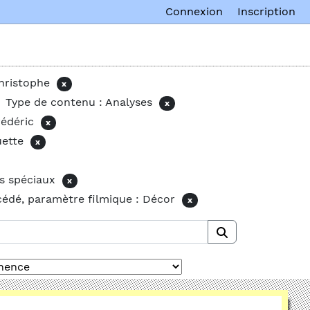
Connexion
Inscription
hristophe
x
Type de contenu : Analyses
x
édéric
x
uette
x
ts spéciaux
x
cédé, paramètre filmique : Décor
x