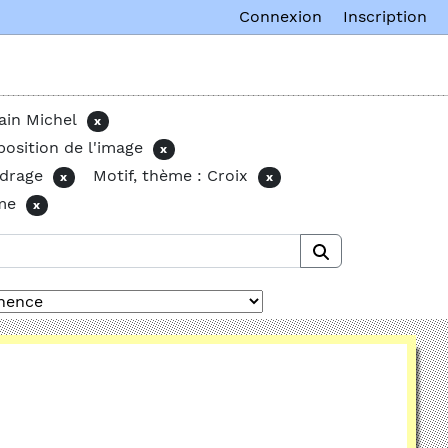
Connexion
Inscription
ain Michel
x
osition de l'image
x
adrage
Motif, thème : Croix
x
x
me
x