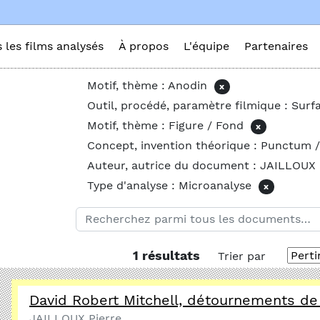
s les films analysés
À propos
L'équipe
Partenaires
Motif, thème : Anodin
x
Outil, procédé, paramètre filmique : Surf
Motif, thème : Figure / Fond
x
Concept, invention théorique : Punctum 
Auteur, autrice du document : JAILLOUX 
Type d'analyse : Microanalyse
x
1 résultats
Trier par
David Robert Mitchell, détournements de
JAILLOUX Pierre