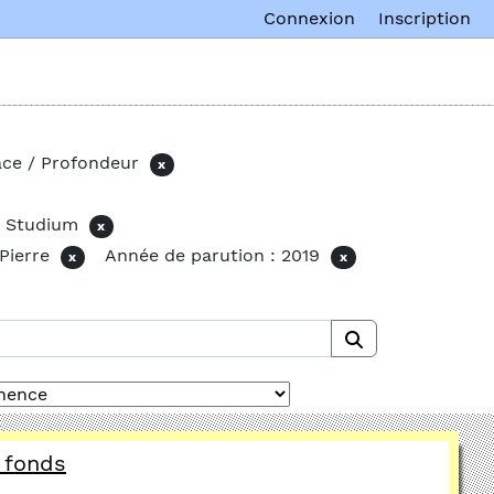
Connexion
Inscription
ace / Profondeur
x
/ Studium
x
Pierre
Année de parution : 2019
x
x
 fonds