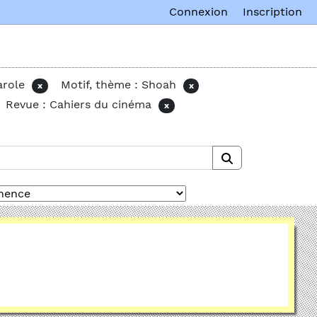
Connexion
Inscription
arole
Motif, thème : Shoah
x
x
Revue : Cahiers du cinéma
x