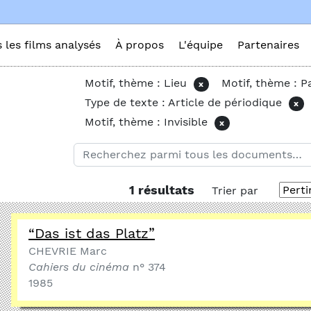
s les films analysés
À propos
L'équipe
Partenaires
Motif, thème : Lieu
Motif, thème : P
x
Type de texte : Article de périodique
x
Motif, thème : Invisible
x
1 résultats
Trier par
“Das ist das Platz”
CHEVRIE Marc
Cahiers du cinéma
n° 374
1985