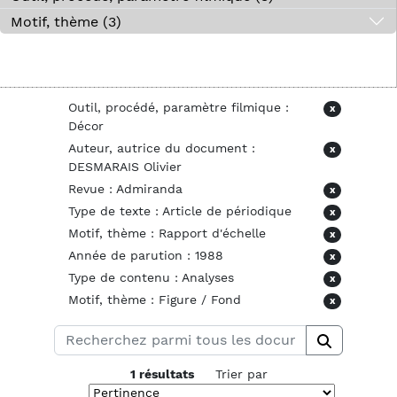
Motif, thème (3)
Outil, procédé, paramètre filmique :
x
Décor
Auteur, autrice du document :
x
DESMARAIS Olivier
Revue : Admiranda
x
Type de texte : Article de périodique
x
Motif, thème : Rapport d'échelle
x
Année de parution : 1988
x
Type de contenu : Analyses
x
Motif, thème : Figure / Fond
x
1 résultats
Trier par