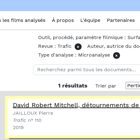
s les films analysés
À propos
L'équipe
Partenaires
Outil, procédé, paramètre filmique : Surf
Revue : Trafic
Auteur, autrice du d
x
Type d'analyse : Microanalyse
x
1 résultats
Trier par
David Robert Mitchell, détournements de
JAILLOUX Pierre
Trafic
n° 110
2019