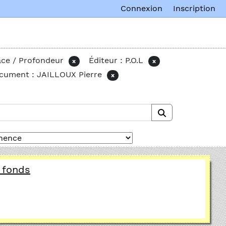
Connexion
Inscription
ace / Profondeur
Éditeur : P.O.L
x
x
ocument : JAILLOUX Pierre
x
 fonds